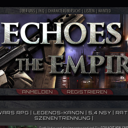
ÜBER UNS
|
FAQ
|
CHARAKTERÜBERSICHT
|
LISTEN
|
WANTED
ANMELDEN
REGISTRIEREN
WARS RPG | LEGENDS-KANON | 5,4 NSY | RATIN
SZENENTRENNUNG |