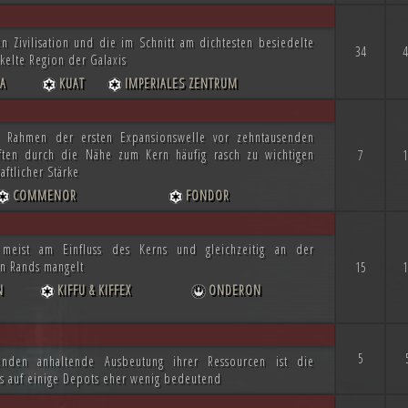
 Zivilisation und die im Schnitt am dichtesten besiedelte
34
4
kelte Region der Galaxis
A
KUAT
IMPERIALES ZENTRUM
 Rahmen der ersten Expansionswelle vor zehntausenden
iften durch die Nähe zum Kern häufig rasch zu wichtigen
7
1
aftlicher Stärke
COMMENOR
FONDOR
 meist am Einfluss des Kerns und gleichzeitig an der
en Rands mangelt
15
1
N
KIFFU & KIFFEX
ONDERON
5
senden anhaltende Ausbeutung ihrer Ressourcen ist die
s auf einige Depots eher wenig bedeutend