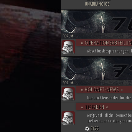
UNABHÄNGIGE
FORUM
» OPERATIONSABTEILUN
Abschlussbesprechungen, P
FORUM
» HOLONET-NEWS «
Nachrichtensender für die
» TIEFKERN «
Aufgrund dicht benachba
Tiefkerns ohne die geheim
BYSS