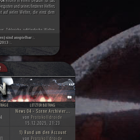
DOR
endete in einem Desaster für das
espoten und seines finsteren Helfers
cht auf vielen Welten, die einst dem
us. Zahlreiche aufständische Welten
ngen Demokratiebewegung an. Während
en) sind anspielbar :.
die republikanische Anführerin Mon
2013 :.
nen.
nd die imperialen Würdenträger auf
g über den Dunklen Orden des toten
e
 Spitze des Imperiums bringt. Unter
tät des verbliebenen Imperiums und
hnten, scheint das Ende des Kampfes
ahnen, wie die Zukunft von Millionen
TRÄGE
LETZTER BEITRAG
News 04 - Szene Archivier...
4
von
Protokolldroide
15.12.2025, 21:23
1) Rund um den Account
11
von
Protokolldroide