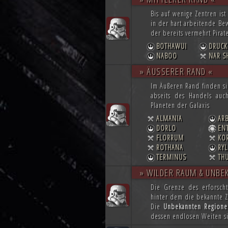
Bis auf wenige Zentren is
in der hart arbeitende B
der bereits vermehrt Pirate
BOTHAWUI
DRUCK
NABOO
NAR S
» ÄUSSERER RAND «
Im Äußeren Rand finden si
abseits des Handels auc
Planeten der Galaxis
ALMANIA
AR
DORLO
EN
FLORRUM
KO
ROTHANA
RY
TERMINUS
TH
» WILDER RAUM & UNBE
Die Grenze des erforsch
hinter dem die bekannte Zi
Die
Unbekannten Regione
dessen endlosen Weiten si