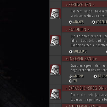
» KERNWELTEN «
Das Zentrum der bekannten
sowie am weitesten entwic
ANAXES
CORELLI
» KOLONIEN «
Die Kolonien wurden im
Jahren besiedelt und re
Handelsplätzen mit wirtsch
BORLEIAS
» INNERER RAND «
Zwischenregion, der es
Abgelegenheit des weiter
AMBRIA
DENO
YN
» EXPANSIONSREGION «
Durch die seit Jahrtau
Expansionsregion heute bi
» MITTLERER RAND «