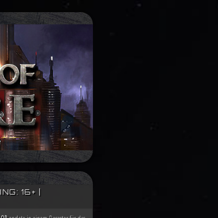
G: 16+ |