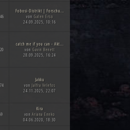
Fobosi-Distrikt | Forschu...
46
von
Galen Erso
24.09.2025, 10:16
catch me if you can - Akt...
20
von
Gavin Benett
28.09.2025, 16:24
Jakku
74
von
Jalfra Velefos
24.11.2025, 22:07
Kira
59
von
Ariana Ennko
04.06.2020, 18:30