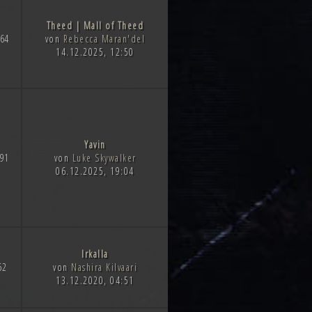
Theed | Mall of Theed
64
von
Rebecca Maran'del
14.12.2025, 12:50
Yavin
91
von
Luke Skywalker
06.12.2025, 19:04
Irkalla
52
von
Nashira Kilvaari
13.12.2020, 04:51