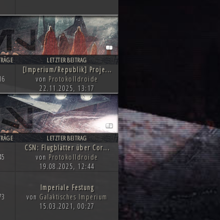
TRÄGE
LETZTER BEITRAG
[Imperium/Republik] Proje...
16
von
Protokolldroide
22.11.2025, 13:17
TRÄGE
LETZTER BEITRAG
CSN: Flugblätter über Cor...
45
von
Protokolldroide
19.08.2025, 12:44
Imperiale Festung
73
von
Galaktisches Imperium
15.03.2021, 00:27