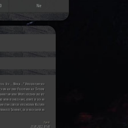
0
Nie
eifeln. Ich … Nun ja…“ Verlegen fuhr sich
Ich bin auf einer Feuchtfarm auf Tatooine
kannst mir meine Worte verzeihen und bist
Und wenn er ehrlich war, konnte er sich an
 ihm etwas über die verschiedenen Kulturen
stbewusste Sicherheit, die er noch davor an
Yavin
25.05.2022, 01:43