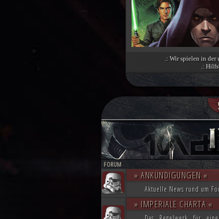
.: Wir spielen in der
Luke Skywalker in die Galaxis ausz
.: Hil
Mothma bereits weitere Allianzen, da
Doch das bröckelnde Imperium ist n
Coruscant über das weitere Vorgehe
Imperators. Mit seiner Armada begin
dem Eindruck einer erneuten Einigu
beschwört die Vernichtung aller Dissi
Düstere Zeiten ziehen auf. Während 
nun in weiter Ferne. Der Entscheid u
FORUM
von Planeten aussehen wird....
» ANKÜNDIGUNGEN «
Aktuelle News rund um Fo
» IMPERIALE CHARTA «
Das Regelwerk für eine