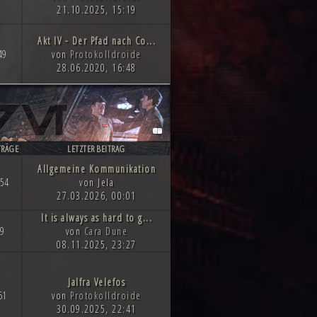
21.10.2025, 15:19
Akt IV - Der Pfad nach Co...
49
von
Protokolldroide
28.06.2020, 16:48
TRÄGE
LETZTER BEITRAG
Allgemeine Kommunikation
54
von Jela
27.03.2026, 00:01
It is always as hard to g...
9
von
Cara Dune
08.11.2025, 23:27
Jalfra Velefos
61
von
Protokolldroide
30.09.2025, 22:41