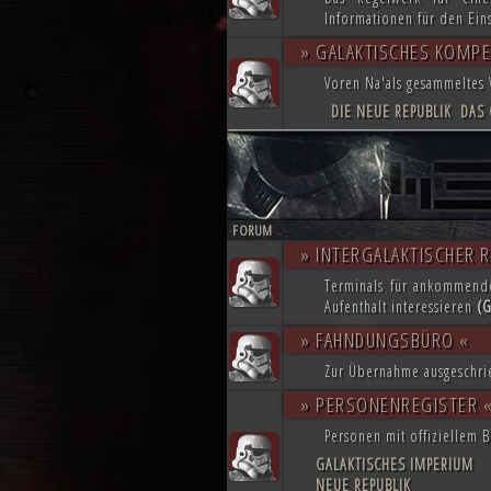
Informationen für den Eins
» GALAKTISCHES KOMP
Voren Na'als gesammeltes 
DIE NEUE REPUBLIK
DAS 
FORUM
» INTERGALAKTISCHER 
Terminals für ankommende
Aufenthalt interessieren
(G
» FAHNDUNGSBÜRO «
Zur Übernahme ausgeschr
» PERSONENREGISTER 
Personen mit offiziellem B
GALAKTISCHES IMPERIUM
NEUE REPUBLIK