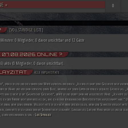
NE «
0
?
[
VOLLSTÄNDIGE LISTE
]
5 Minuten: 0 Mitglieder, 0 davon unsichtbar und 12 Gäste
07.08.2026 ONLINE ?
) aktiv (0 Mitglieder, 0 davon unsichtbar).
LAYZITAT
ALLE INPLAYZITATE
eid“, sprach er leise und doch waren seine Worte aufrichtig und ehrlich. „Ich wollte damit deine Geschichte nicht anzw
ber die Haare und hob dann vorsichtig seinen Blick, während auf seinen Lippen ein peinlich gequältes Lächeln lag. „
tte man es nicht so mit Galaktischer Geschichte“, meinte er und ergriff dann ihre ausgestreckte Hand. „Ich hoffe du 
ss ich über Firrerre nicht mehr weiß als das, was ich in einer republikanischen Berichterstattung aufgeschnappt habe.“ 
ht einmal mehr genau erinnern. Vielleicht hätte er sich nicht immer drücken sollen, wenn seine Schwester versucht hatte
len, dann hätte er sich gerade eben mit Sicherheit nicht so blamiert. Langsam ließ Luke ihre Hand wieder los und die selb
e, schien verschwunden zu sein. -
Luke Skywalker