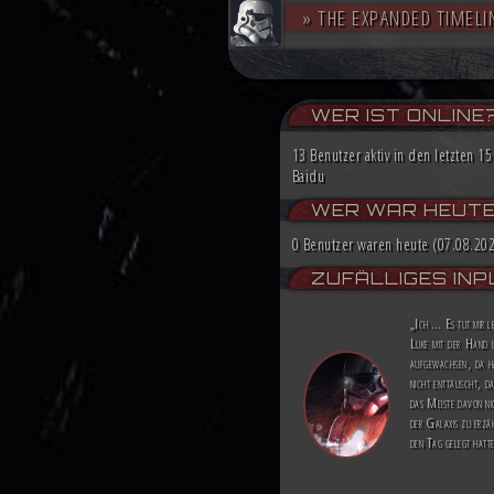
» THE EXPANDED TIMELI
WER IST ONLINE
13 Benutzer aktiv in den letzten 1
Baidu
WER WAR HEUTE 
0 Benutzer waren heute (07.08.2026
ZUFÄLLIGES INP
„Ich … Es tut mir l
Luke mit der Hand ü
aufgewachsen, da ha
nicht enttäuscht, da
das Meiste davon nic
der Galaxis zu erzäh
den Tag gelegt hatt