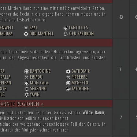
t der Mittlere Rand nur eine mittelmäßig entwickelte Region,
ewohner das Recht in die eigene Hand nehmen müssen und in
43
6
naktivität feststellbar wird
ENWELL
KAAL
LANTILLIES
HADDAA
ORD MANTELL
ORD PARDRON
ch auf der einen Seite seltene Hochtechnologiewelten, aber
h in der Abgeschiedenheit die ländlichsten und ärmsten
31
4
BRA
DANTOOINE
DATHOMIR
TRALLA
ERIADU
FIRRERRE
RRIBAN
MON CALA
MYGEETO
LOTH
SERENNO
TATOOINE
ULE
YAVIN
KANNTE REGIONEN «
ten und bekannten Teils der Galaxis ist der
Wilde Raum
,
2
vilisation schließlich zu enden beginnt
n
sind der weitgehend unerschlossene Teil der Galaxis, in
ch auch die Mutigsten schnell verlieren