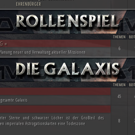
EHRENBÜRGER
THEMEN
BEI
G «
6
lanung neuer und Verwaltung aktueller Missionen
THEMEN
BEI
45
 gesamte Galaxis
rter Sterne und schwarzer Löcher ist der Großteil des
8
en imperialen Astrogationskarten eine Todeszone