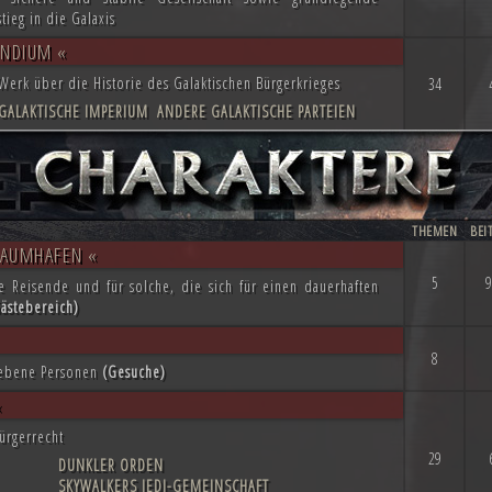
tieg in die Galaxis
ENDIUM «
Werk über die Historie des Galaktischen Bürgerkrieges
34
GALAKTISCHE IMPERIUM
ANDERE GALAKTISCHE PARTEIEN
THEMEN
BEI
RAUMHAFEN «
5
9
 Reisende und für solche, die sich für einen dauerhaften
ästebereich)
8
iebene Personen
(Gesuche)
«
ürgerrecht
29
DUNKLER ORDEN
SKYWALKERS JEDI-GEMEINSCHAFT