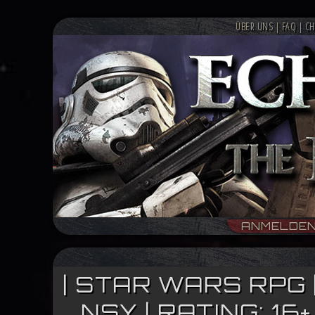
ÜBER UNS
|
FAQ
|
CH
ANMELDE
| STAR WARS RPG 
NSY | RATING: 1