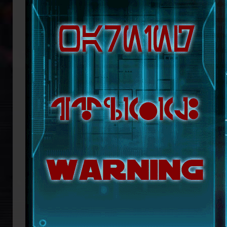
republikanische Anführerin Mon Mothm
Lage ist, möglicherweise bald die Regi
Doch das bröckelnde Imperium ist n
Truppenverbände vom Imperium abspa
Coruscant über das weitere Vorgehen 
mit blutiger Entschlossenheit die
Imperators. Mit seiner Armada beginn
ihn mit der Einnahme von Coruscant a
Eindruck einer erneuten Einigungsbewe
sichert sich Vesperum die Loyalität 