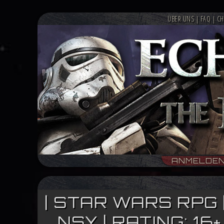
ÜBER UNS
|
FAQ
|
CH
ANMELDE
| STAR WARS RPG 
NSY | RATING: 1