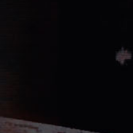
Vernichtung aller Dissidenten und Absp
Düstere Zeiten ziehen auf. Während 
Schlacht von Endor noch den Frieden
nun in weiter Ferne. Der Entscheid um 
fallen und niemand vermag auch nur z
Planeten aussehen wird....