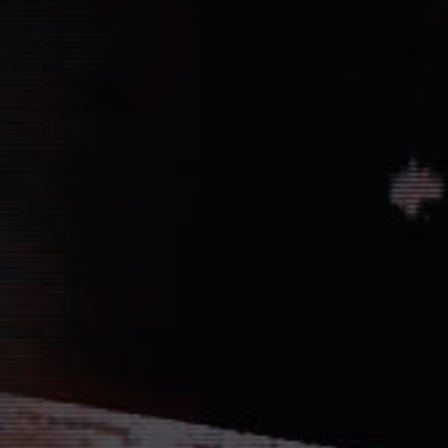
Vernichtung aller Dissidenten und Absp
Düstere Zeiten ziehen auf. Während 
Schlacht von Endor noch den Frieden
nun in weiter Ferne. Der Entscheid um 
fallen und niemand vermag auch nur z
Planeten aussehen wird....