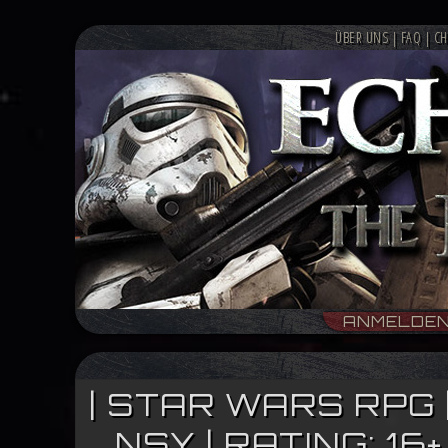
ÜBER UNS
|
FAQ
|
CH
ANMELDE
| STAR WARS RPG 
NSY | RATING: 1