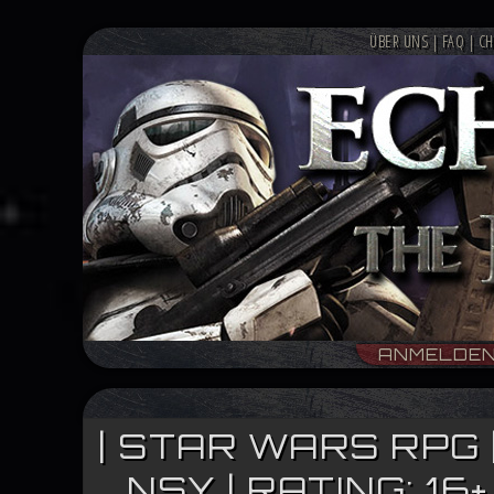
ÜBER UNS
|
FAQ
|
CH
ANMELDE
| STAR WARS RPG 
NSY | RATING: 1