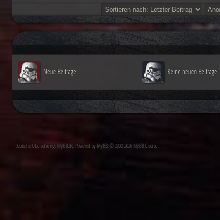
Neue Beiträge
Keine neuen Beiträge
Deutsche Übersetzung:
MyBB.de
, Powered by
MyBB
, © 2002-2026
MyBB Group
.