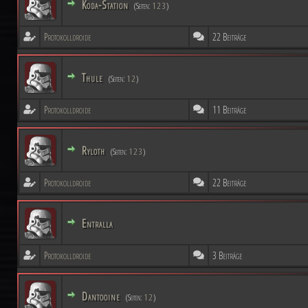
Koda-Station
(Seiten:
1
2
3
)
Protokolldroide
22 Beiträge
Thule
(Seiten:
1
2
)
Protokolldroide
11 Beiträge
Ryloth
(Seiten:
1
2
3
)
Protokolldroide
22 Beiträge
Entralla
Protokolldroide
3 Beiträge
Dantooine
(Seiten:
1
2
)