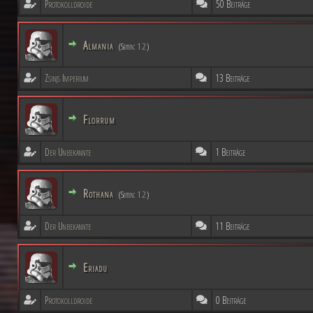
Protokolldroide
50 Beiträge
Almania
(Seiten:
1
2
)
Zsinjs Imperium
13 Beiträge
Florrum
Der Unbekannte
1 Beiträge
Rothana
(Seiten:
1
2
)
Der Unbekannte
11 Beiträge
Eriadu
Protokolldroide
0 Beiträge