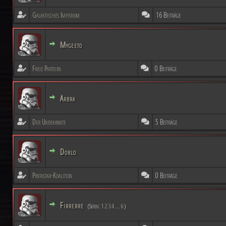
Galaktisches Imperium
16 Beiträge
Mygeeto
Freie Parteien
0 Beiträge
Arbra
Der Unbekannte
5 Beiträge
Dorlo
Pentastar-Koalition
0 Beiträge
Firrerre
(Seiten:
1
2
3
4
...
6
)