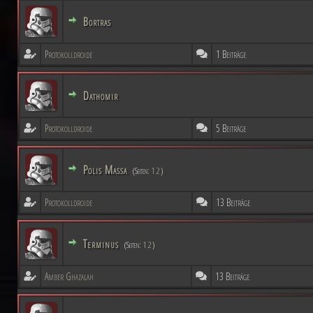
Bortras
Protokolldroide
1 Beiträge
Dathomir
Protokolldroide
5 Beiträge
Polis Massa
(Seiten:
1
2
)
Protokolldroide
13 Beiträge
Terminus
(Seiten:
1
2
)
Amber Ghazalah
13 Beiträge