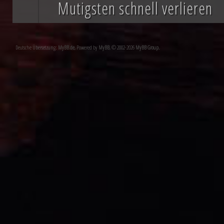
Mutigsten schnell verlieren
Deutsche Übersetzung:
MyBB.de
, Powered by
MyBB
, © 2002-2026
MyBB Group
.