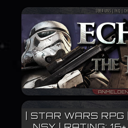
ÜBER UNS
|
FAQ
|
CH
ANMELDE
| STAR WARS RPG 
NSY | RATING: 1