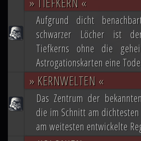
» TIEFKERN «
republikanische Anführerin Mon Mothm
Aufgrund dicht benachbar
Lage ist, möglicherweise bald die Regi
schwarzer Löcher ist de
Doch das bröckelnde Imperium ist n
Tiefkerns ohne die gehei
Truppenverbände vom Imperium abspa
Astrogationskarten eine Tod
Coruscant über das weitere Vorgehen 
» KERNWELTEN «
mit blutiger Entschlossenheit die
Imperators. Mit seiner Armada beginn
Das Zentrum der bekannten 
ihn mit der Einnahme von Coruscant a
die im Schnitt am dichtesten
Eindruck einer erneuten Einigungsbewe
am weitesten entwickelte Reg
sichert sich Vesperum die Loyalität 