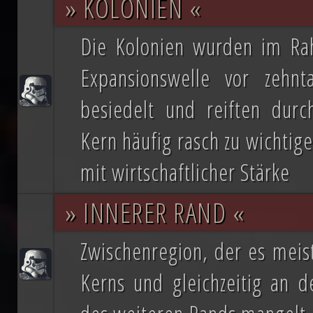
» KOLONIEN «
Vernichtung aller Dissidenten und Absp
Die Kolonien wurden im Ra
Düstere Zeiten ziehen auf. Während 
Expansionswelle vor zehnt
Schlacht von Endor noch den Frieden
besiedelt und reiften dur
nun in weiter Ferne. Der Entscheid um 
Kern häufig rasch zu wichtig
fallen und niemand vermag auch nur z
mit wirtschaftlicher Stärke
Planeten aussehen wird....
» INNERER RAND «
Zwischenregion, der es meis
Kerns und gleichzeitig an d