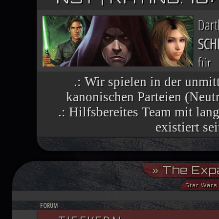
Dar
SCH
für
Nac
.: Wir spielen in der unmit
kanonischen Parteien (Neutra
finsteren Helfers verbreiten sich wie 
.: Hilfsbereites Team mit la
vielen Welten, die einst dem Imperium 
existiert se
Im Lichte ihres Sieges ruft die R
» The Exp
aufständische Welten nutzen die histor
Star Wars 
Demokratiebewegung an. Während Luke
FORUM
Machtbegabte für einen kommenden