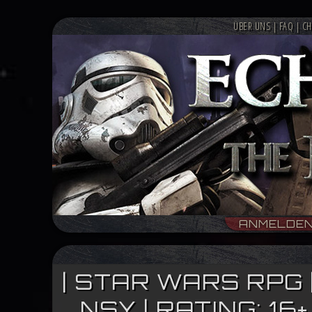
ÜBER UNS
|
FAQ
|
CH
ANMELDE
| STAR WARS RPG 
NSY | RATING: 1