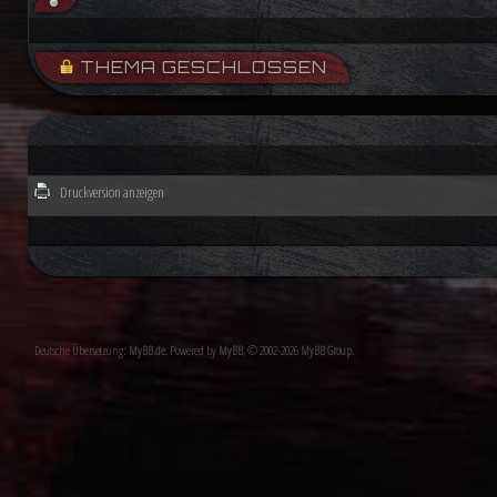
THEMA GESCHLOSSEN
Druckversion anzeigen
Deutsche Übersetzung:
MyBB.de
, Powered by
MyBB
, © 2002-2026
MyBB Group
.