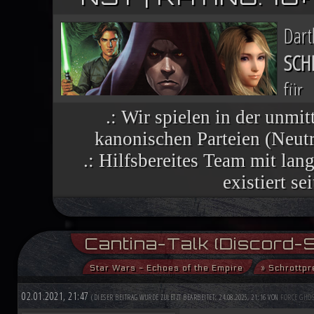
Dar
SCH
für
Nac
.: Wir spielen in der unmit
kanonischen Parteien (Neutra
finsteren Helfers verbreiten sich wie 
.: Hilfsbereites Team mit la
vielen Welten, die einst dem Imperium 
existiert se
Im Lichte ihres Sieges ruft die R
Cantina-Talk (Discord-S
aufständische Welten nutzen die histor
Star Wars - Echoes of the Empire
» Schrottpr
Demokratiebewegung an. Während Luke
02.01.2021, 21:47
(DIESER BEITRAG WURDE ZULETZT BEARBEITET: 24.08.2025, 21:16 VON
FORCE GHOS
Machtbegabte für einen kommenden