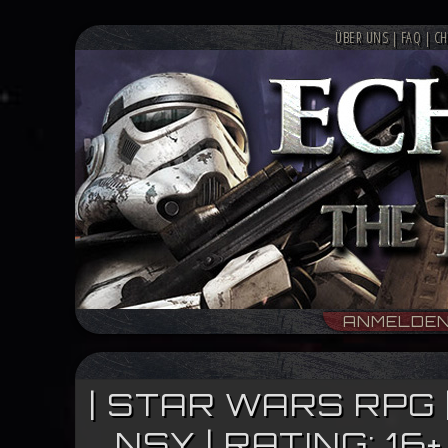
ÜBER UNS
|
FAQ
|
CH
ANMELDE
| STAR WARS RPG 
NSY | RATING: 1