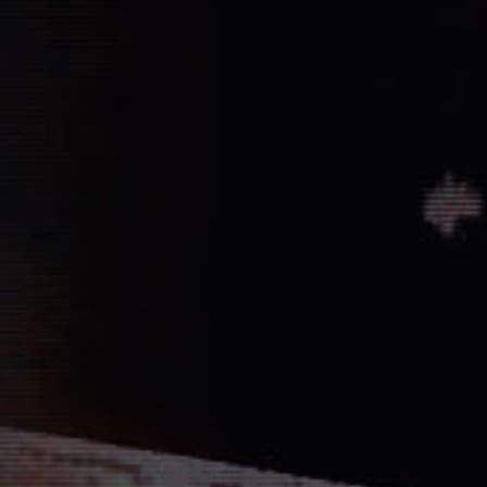
Vernichtung aller Dissidenten und Absp
Düstere Zeiten ziehen auf. Während 
Schlacht von Endor noch den Frieden
nun in weiter Ferne. Der Entscheid um 
fallen und niemand vermag auch nur z
Planeten aussehen wird....