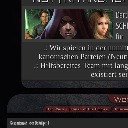
Dar
SCH
für
Nac
.: Wir spielen in der unmit
kanonischen Parteien (Neutra
finsteren Helfers verbreiten sich wie 
.: Hilfsbereites Team mit la
vielen Welten, die einst dem Imperium 
existiert se
Im Lichte ihres Sieges ruft die R
Wer
aufständische Welten nutzen die histor
Star Wars - Echoes of the Empire
Inform
Demokratiebewegung an. Während Luke
Gesamtanzahl der Beiträge: 1
Machtbegabte für einen kommenden