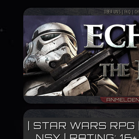
ÜBER UNS
|
FAQ
|
CH
ANMELDE
| STAR WARS RPG 
NSY | RATING: 1