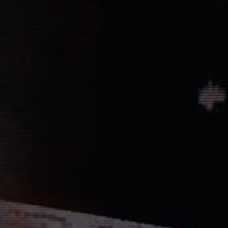
Vernichtung aller Dissidenten und Absp
Düstere Zeiten ziehen auf. Während 
Schlacht von Endor noch den Frieden
nun in weiter Ferne. Der Entscheid um 
fallen und niemand vermag auch nur z
Planeten aussehen wird....