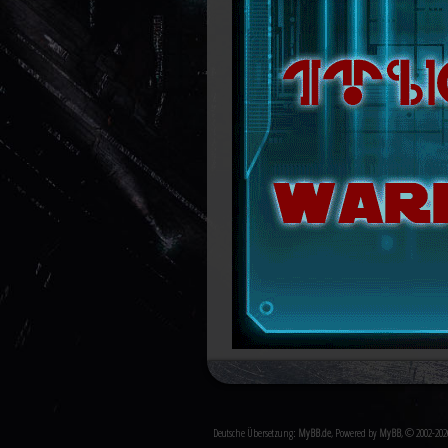
Deutsche Übersetzung:
MyBB.de
, Powered by
MyBB
, © 2002-20