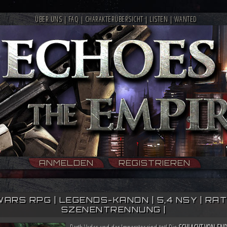
ÜBER UNS
|
FAQ
|
CHARAKTERÜBERSICHT
|
LISTEN
|
WANTED
ANMELDEN
REGISTRIEREN
WARS RPG | LEGENDS-KANON | 5,4 NSY | RATIN
SZENENTRENNUNG |