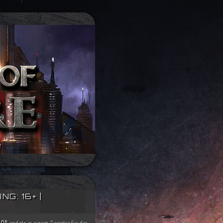
G: 16+ |