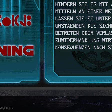
26
MyBB Group
.