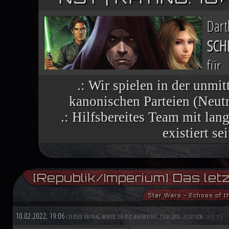
Dar
SCH
für
Nac
.: Wir spielen in der unmit
kanonischen Parteien (Neutra
finsteren Helfers verbreiten sich wie 
.: Hilfsbereites Team mit la
vielen Welten, die einst dem Imperium 
existiert se
Im Lichte ihres Sieges ruft die R
[Republik/Imperium] Das let
aufständische Welten nutzen die histor
Star Wars - Echoes of t
Demokratiebewegung an. Während Luke
10.02.2022, 19:06
(DIESER BEITRAG WURDE ZULETZT BEARBEITET: 13.01.2025, 21:03 VON
CA-5510
.)
Machtbegabte für einen kommenden