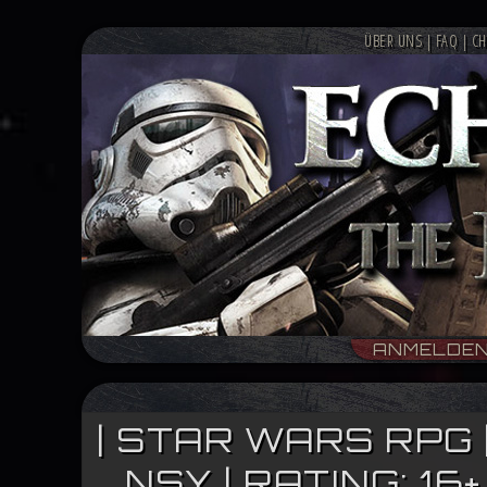
ÜBER UNS
|
FAQ
|
CH
ANMELDE
| STAR WARS RPG 
NSY | RATING: 1