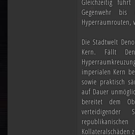
Gleichzeitig füh
Vernichtung aller Dissidenten und Absp
Gegenwehr bis i
Hyperraumrouten, 
Düstere Zeiten ziehen auf. Während 
Schlacht von Endor noch den Frieden
Die Stadtwelt Deno
nun in weiter Ferne. Der Entscheid um 
Kern. Fällt De
fallen und niemand vermag auch nur z
Hyperraumkreuzun
imperialen Kern be
Planeten aussehen wird....
sowie praktisch sä
auf Dauer unmöglic
bereitet dem O
verteidigender
republikanisch
Kollateralschäden 