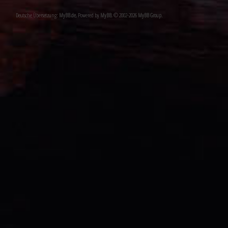
Deutsche Übersetzung:
MyBB.de
, Powered by
MyBB
, © 2002-2026
MyBB Group
.