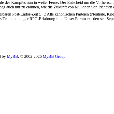
nde des Kampfes nun in weiter Ferne. Der Entscheid um die Vorherrschaf
ag auch nur zu erahnen, wie die Zukunft von Millionen von Planeten a
telbaren Post-Endor-Zeit :. .: Alle kanonischen Parteien (Neutrale, Krie
tes Team mit langer RPG-Erfahrung :. .: Unser Forum existiert seit Sep
d by
MyBB
, © 2002-2026
MyBB Group
.