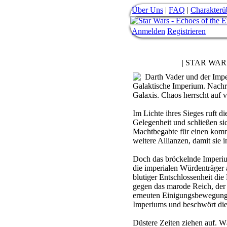
Über Uns
|
FAQ
|
Charakterü
Anmelden
Registrieren
| STAR WAR
Darth Vader und der Impe
Galaktische Imperium. Nachri
Galaxis. Chaos herrscht auf 
Im Lichte ihres Sieges ruft d
Gelegenheit und schließen s
Machtbegabte für einen komm
weitere Allianzen, damit sie
Doch das bröckelnde Imperiu
die imperialen Würdenträger 
blutiger Entschlossenheit di
gegen das marode Reich, der 
erneuten Einigungsbewegung u
Imperiums und beschwört die 
Düstere Zeiten ziehen auf. 