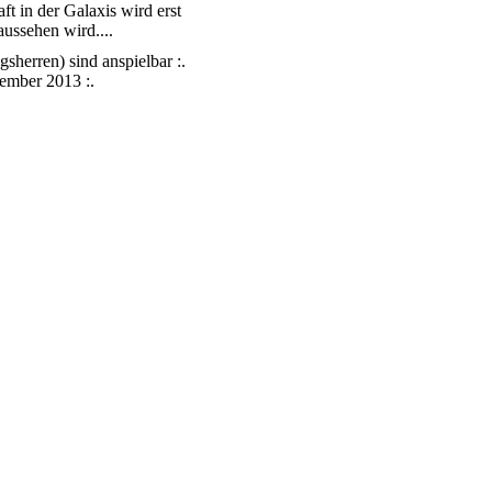
t in der Galaxis wird erst
ussehen wird....
gsherren) sind anspielbar :.
tember 2013 :.