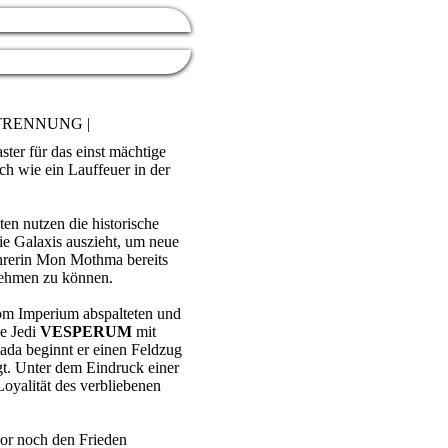
NTRENNUNG |
ter für das einst mächtige
ch wie ein Lauffeuer in der
en nutzen die historische
e Galaxis auszieht, um neue
hrerin Mon Mothma bereits
rnehmen zu können.
om Imperium abspalteten und
le Jedi
VESPERUM
mit
ada beginnt er einen Feldzug
gt. Unter dem Eindruck einer
oyalität des verbliebenen
dor noch den Frieden