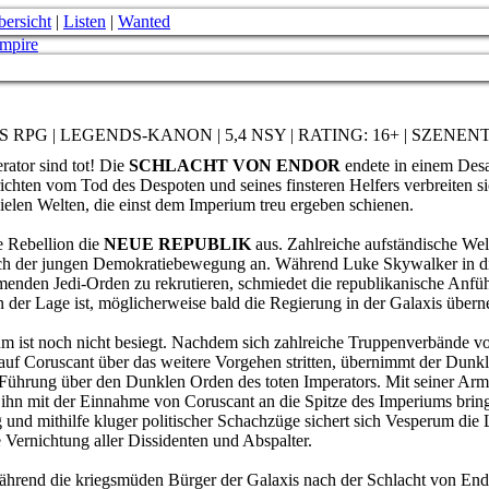
bersicht
|
Listen
|
Wanted
S RPG | LEGENDS-KANON | 5,4 NSY | RATING: 16+ | SZENE
rator sind tot! Die
SCHLACHT VON ENDOR
endete in einem Desas
chten vom Tod des Despoten und seines finsteren Helfers verbreiten si
vielen Welten, die einst dem Imperium treu ergeben schienen.
ie Rebellion die
NEUE REPUBLIK
aus. Zahlreiche aufständische Welt
ich der jungen Demokratiebewegung an. Während Luke Skywalker in di
enden Jedi-Orden zu rekrutieren, schmiedet die republikanische Anfü
 in der Lage ist, möglicherweise bald die Regierung in der Galaxis übe
m ist noch nicht besiegt. Nachdem sich zahlreiche Truppenverbände v
auf Coruscant über das weitere Vorgehen stritten, übernimmt der Dunk
e Führung über den Dunklen Orden des toten Imperators. Mit seiner Arm
ihn mit der Einnahme von Coruscant an die Spitze des Imperiums brin
nd mithilfe kluger politischer Schachzüge sichert sich Vesperum die L
Vernichtung aller Dissidenten und Abspalter.
Während die kriegsmüden Bürger der Galaxis nach der Schlacht von En