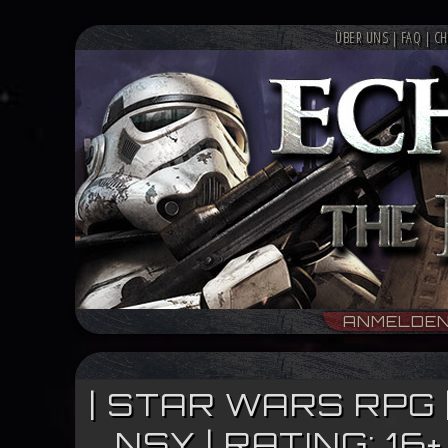
ÜBER UNS
|
FAQ
|
CH
ANMELDE
| STAR WARS RPG 
NSY | RATING: 1