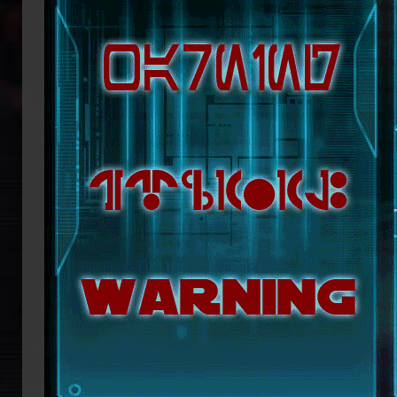
republikanische Anführerin Mon Mothm
Lage ist, möglicherweise bald die Regi
Doch das bröckelnde Imperium ist n
Truppenverbände vom Imperium abspa
Coruscant über das weitere Vorgehen 
mit blutiger Entschlossenheit die
Imperators. Mit seiner Armada beginn
ihn mit der Einnahme von Coruscant a
Eindruck einer erneuten Einigungsbewe
sichert sich Vesperum die Loyalität 