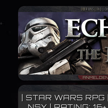
ÜBER UNS
|
FAQ
|
CH
ANMELDE
| STAR WARS RPG 
NSY | RATING: 1