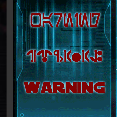
republikanische Anführerin Mon Mothm
Lage ist, möglicherweise bald die Regi
Doch das bröckelnde Imperium ist n
Truppenverbände vom Imperium abspa
Coruscant über das weitere Vorgehen 
mit blutiger Entschlossenheit die
Imperators. Mit seiner Armada beginn
ihn mit der Einnahme von Coruscant a
Eindruck einer erneuten Einigungsbewe
sichert sich Vesperum die Loyalität 