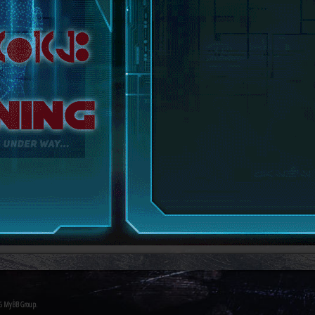
26
MyBB Group
.