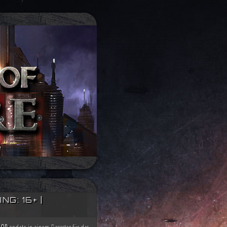
G: 16+ |