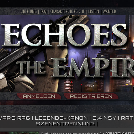
ÜBER UNS
|
FAQ
|
CHARAKTERÜBERSICHT
|
LISTEN
|
WANTED
ANMELDEN
REGISTRIEREN
WARS RPG | LEGENDS-KANON | 5,4 NSY | RATIN
SZENENTRENNUNG |