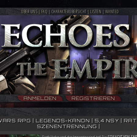
ÜBER UNS
|
FAQ
|
CHARAKTERÜBERSICHT
|
LISTEN
|
WANTED
ANMELDEN
REGISTRIEREN
WARS RPG | LEGENDS-KANON | 5,4 NSY | RATIN
SZENENTRENNUNG |