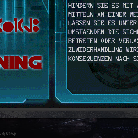
26
MyBB Group
.