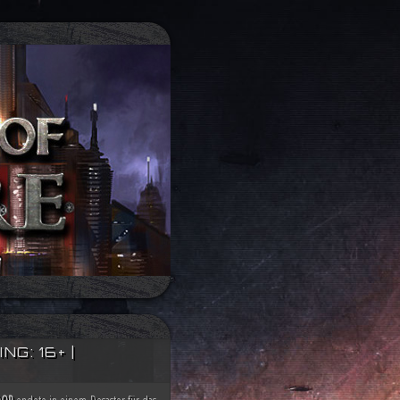
G: 16+ |