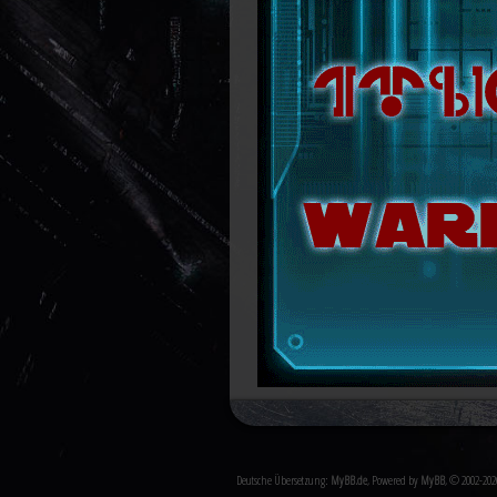
Deutsche Übersetzung:
MyBB.de
, Powered by
MyBB
, © 2002-20