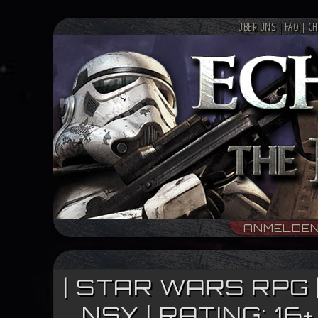
ÜBER UNS
|
FAQ
|
CH
ANMELDE
| STAR WARS RPG 
NSY | RATING: 1