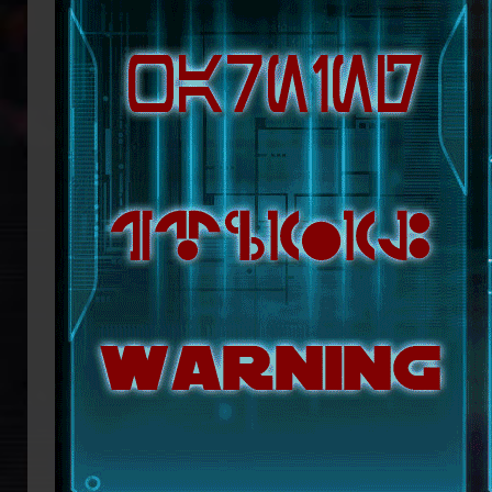
republikanische Anführerin Mon Mothm
Lage ist, möglicherweise bald die Regi
Doch das bröckelnde Imperium ist n
Truppenverbände vom Imperium abspa
Coruscant über das weitere Vorgehen 
mit blutiger Entschlossenheit die
Imperators. Mit seiner Armada beginn
ihn mit der Einnahme von Coruscant a
Eindruck einer erneuten Einigungsbewe
sichert sich Vesperum die Loyalität 