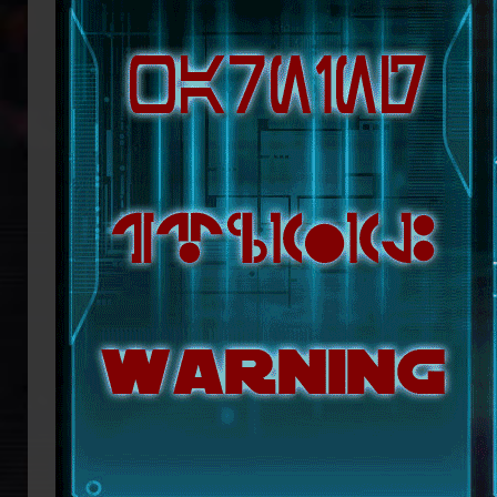
republikanische Anführerin Mon Mothm
Lage ist, möglicherweise bald die Regi
Doch das bröckelnde Imperium ist n
Truppenverbände vom Imperium abspa
Coruscant über das weitere Vorgehen 
mit blutiger Entschlossenheit die
Imperators. Mit seiner Armada beginn
ihn mit der Einnahme von Coruscant a
Eindruck einer erneuten Einigungsbewe
sichert sich Vesperum die Loyalität 