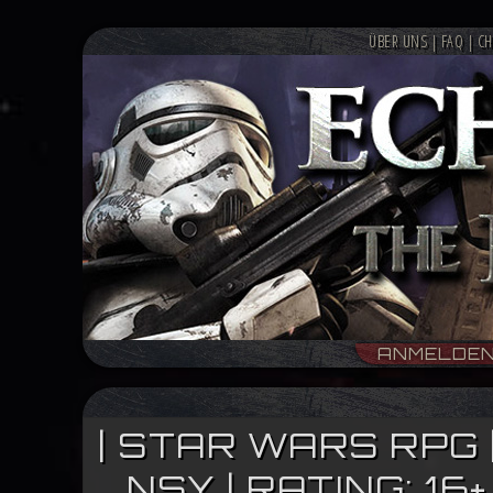
ÜBER UNS
|
FAQ
|
CH
ANMELDE
| STAR WARS RPG 
NSY | RATING: 1