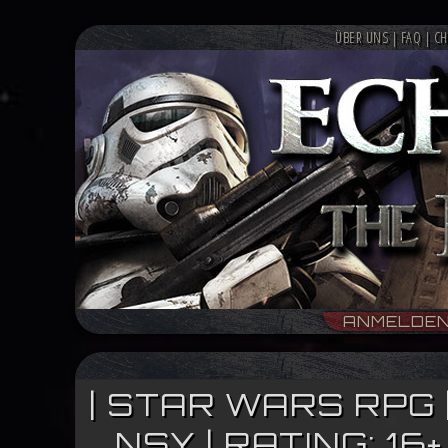
ÜBER UNS
|
FAQ
|
CH
ANMELDE
| STAR WARS RPG 
NSY | RATING: 1