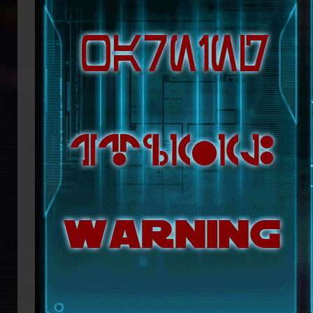
republikanische Anführerin Mon Mothm
Lage ist, möglicherweise bald die Regi
Doch das bröckelnde Imperium ist n
Truppenverbände vom Imperium abspa
Coruscant über das weitere Vorgehen 
mit blutiger Entschlossenheit die
Imperators. Mit seiner Armada beginn
ihn mit der Einnahme von Coruscant a
Eindruck einer erneuten Einigungsbewe
sichert sich Vesperum die Loyalität 