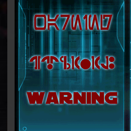
republikanische Anführerin Mon Mothm
Lage ist, möglicherweise bald die Regi
Doch das bröckelnde Imperium ist n
Truppenverbände vom Imperium abspa
Coruscant über das weitere Vorgehen 
mit blutiger Entschlossenheit die
Imperators. Mit seiner Armada beginn
ihn mit der Einnahme von Coruscant a
Eindruck einer erneuten Einigungsbewe
sichert sich Vesperum die Loyalität 