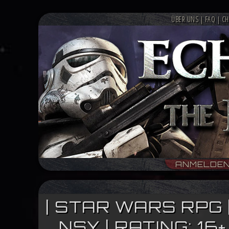
ÜBER UNS
|
FAQ
|
CH
ANMELDE
| STAR WARS RPG 
NSY | RATING: 1