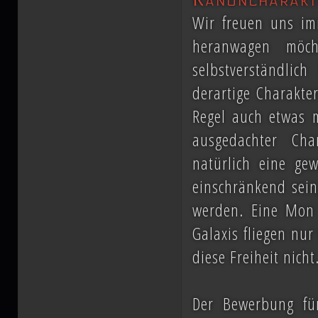
Vernichtung aller Dissidenten und Absp
Wir freuen uns im
heranwagen möc
Düstere Zeiten ziehen auf. Während 
selbstverständli
Schlacht von Endor noch den Frieden
derartige Charakte
Regel auch etwas m
nun in weiter Ferne. Der Entscheid um 
ausgedachter Cha
fallen und niemand vermag auch nur z
natürlich eine ge
Planeten aussehen wird....
einschränkend sein
werden. Eine Mon
Galaxis fliegen nur
diese Freiheit nich
Der Bewerbung für