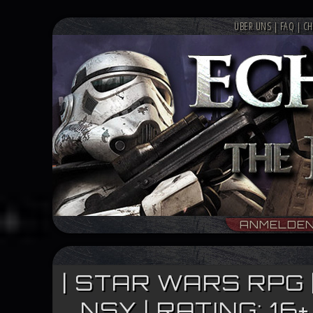
ÜBER UNS
|
FAQ
|
CH
ANMELDE
| STAR WARS RPG 
NSY | RATING: 1