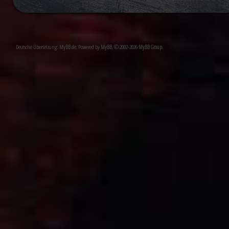
Deutsche Übersetzung:
MyBB.de
, Powered by
MyBB
, © 2002-2026
MyBB Group
.