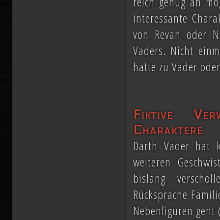
reich genug an mög
interessante Chara
von Revan oder Ni
Vaders. Nicht einm
hatte zu Vader oder
Fiktive Ve
Charaktere
Darth Vader hat 
weiteren Geschwis
bislang verscho
Rücksprache Famili
Nebenfiguren geht (