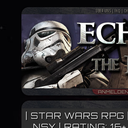
ÜBER UNS
|
FAQ
|
CH
ANMELDE
| STAR WARS RPG 
NSY | RATING: 1