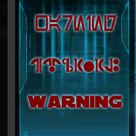
republikanische Anführerin Mon Mothm
Lage ist, möglicherweise bald die Regi
Doch das bröckelnde Imperium ist n
Truppenverbände vom Imperium abspa
Coruscant über das weitere Vorgehen 
mit blutiger Entschlossenheit die
Imperators. Mit seiner Armada beginn
ihn mit der Einnahme von Coruscant a
Eindruck einer erneuten Einigungsbewe
sichert sich Vesperum die Loyalität 