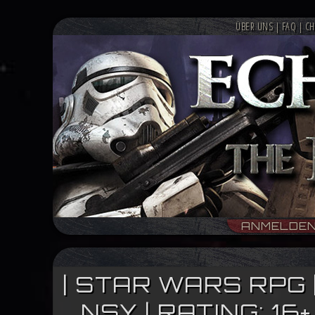
ÜBER UNS
|
FAQ
|
CH
ANMELDE
| STAR WARS RPG 
NSY | RATING: 1