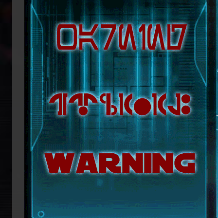
republikanische Anführerin Mon Mothm
Lage ist, möglicherweise bald die Regi
Doch das bröckelnde Imperium ist n
Truppenverbände vom Imperium abspa
Coruscant über das weitere Vorgehen 
mit blutiger Entschlossenheit die
Imperators. Mit seiner Armada beginn
ihn mit der Einnahme von Coruscant a
Eindruck einer erneuten Einigungsbewe
sichert sich Vesperum die Loyalität 