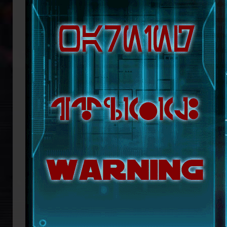
republikanische Anführerin Mon Mothm
Lage ist, möglicherweise bald die Regi
Doch das bröckelnde Imperium ist n
Truppenverbände vom Imperium abspa
Coruscant über das weitere Vorgehen 
mit blutiger Entschlossenheit die
Imperators. Mit seiner Armada beginn
ihn mit der Einnahme von Coruscant a
Eindruck einer erneuten Einigungsbewe
sichert sich Vesperum die Loyalität 