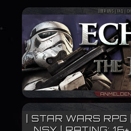
ÜBER UNS
|
FAQ
|
CH
ANMELDE
| STAR WARS RPG 
NSY | RATING: 1