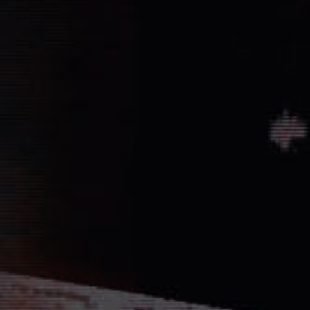
Vernichtung aller Dissidenten und Absp
Düstere Zeiten ziehen auf. Während 
Schlacht von Endor noch den Frieden
nun in weiter Ferne. Der Entscheid um 
fallen und niemand vermag auch nur z
Planeten aussehen wird....