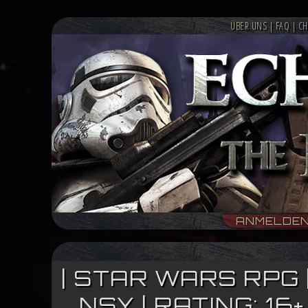
ÜBER UNS
|
FAQ
|
CH
ANMELDE
| STAR WARS RPG 
NSY | RATING: 1