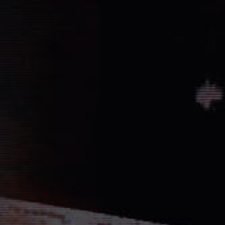
Vernichtung aller Dissidenten und Absp
Düstere Zeiten ziehen auf. Während 
Schlacht von Endor noch den Frieden
nun in weiter Ferne. Der Entscheid um 
fallen und niemand vermag auch nur z
Planeten aussehen wird....