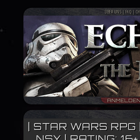
ÜBER UNS
|
FAQ
|
CH
ANMELDE
| STAR WARS RPG 
NSY | RATING: 1