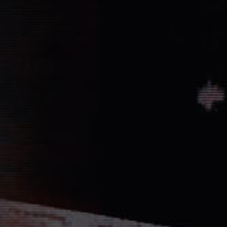
Vernichtung aller Dissidenten und Absp
Düstere Zeiten ziehen auf. Während 
Schlacht von Endor noch den Frieden
nun in weiter Ferne. Der Entscheid um 
fallen und niemand vermag auch nur z
Planeten aussehen wird....