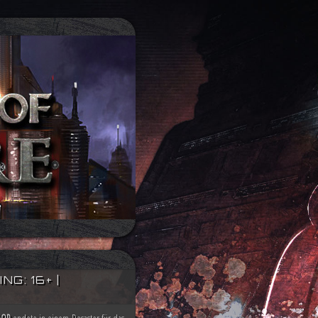
G: 16+ |