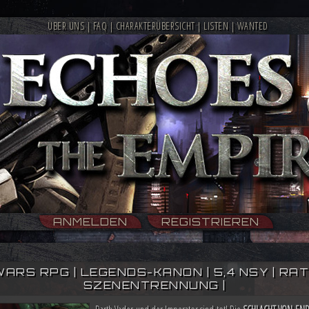
ÜBER UNS
|
FAQ
|
CHARAKTERÜBERSICHT
|
LISTEN
|
WANTED
ANMELDEN
REGISTRIEREN
WARS RPG | LEGENDS-KANON | 5,4 NSY | RATIN
SZENENTRENNUNG |