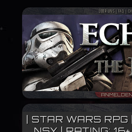
ÜBER UNS
|
FAQ
|
CH
ANMELDE
| STAR WARS RPG 
NSY | RATING: 1