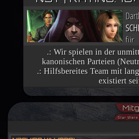
Dar
SCH
für
Nac
.: Wir spielen in der unmit
kanonischen Parteien (Neutra
finsteren Helfers verbreiten sich wie 
.: Hilfsbereites Team mit la
vielen Welten, die einst dem Imperium 
existiert se
Im Lichte ihres Sieges ruft die R
Mitg
aufständische Welten nutzen die histor
Star Wars 
Demokratiebewegung an. Während Luke
Machtbegabte für einen kommenden