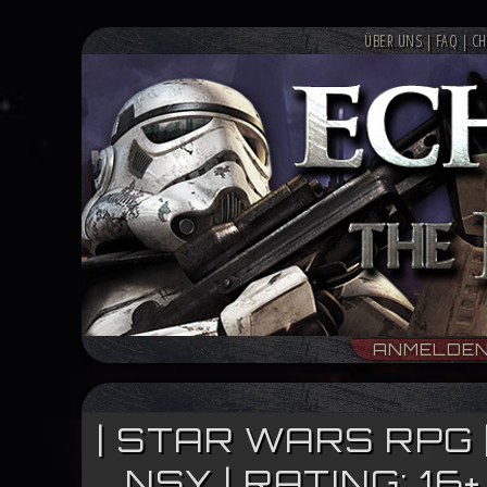
ÜBER UNS
|
FAQ
|
CH
ANMELDE
| STAR WARS RPG 
NSY | RATING: 1