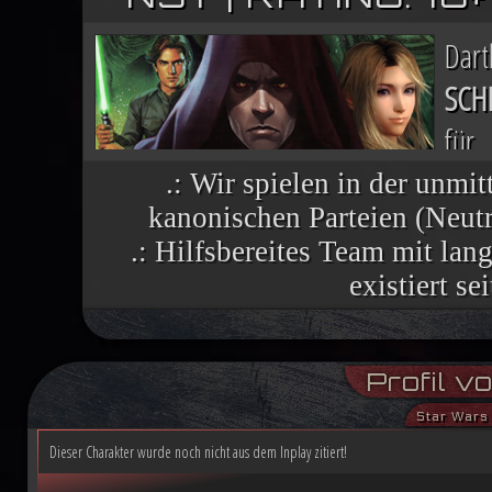
Dar
SCH
für
Nac
.: Wir spielen in der unmit
kanonischen Parteien (Neutra
finsteren Helfers verbreiten sich wie 
.: Hilfsbereites Team mit la
vielen Welten, die einst dem Imperium 
existiert se
Im Lichte ihres Sieges ruft die R
Profil v
aufständische Welten nutzen die histor
Star Wars 
Demokratiebewegung an. Während Luke
Dieser Charakter wurde noch nicht aus dem Inplay zitiert!
Machtbegabte für einen kommenden