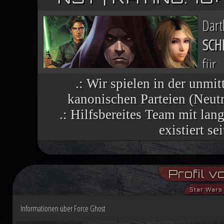
Dar
SCH
für
Nac
.: Wir spielen in der unmit
kanonischen Parteien (Neutra
finsteren Helfers verbreiten sich wie 
.: Hilfsbereites Team mit la
vielen Welten, die einst dem Imperium 
existiert se
Im Lichte ihres Sieges ruft die R
Profil 
aufständische Welten nutzen die histor
Star Wars 
Demokratiebewegung an. Während Luke
Informationen über Force Ghost
Machtbegabte für einen kommenden