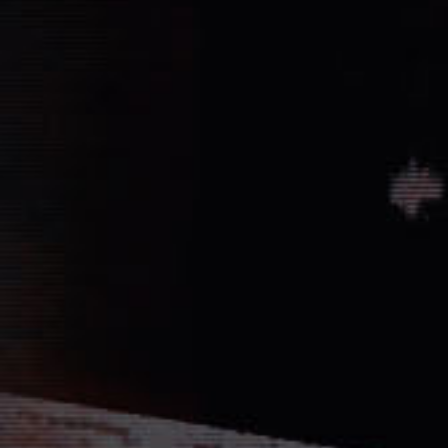
Vernichtung aller Dissidenten und Absp
Düstere Zeiten ziehen auf. Während 
Schlacht von Endor noch den Frieden
nun in weiter Ferne. Der Entscheid um 
fallen und niemand vermag auch nur z
Planeten aussehen wird....