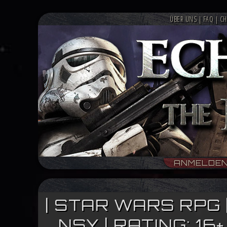
ÜBER UNS
|
FAQ
|
CH
ANMELDE
| STAR WARS RPG 
NSY | RATING: 1