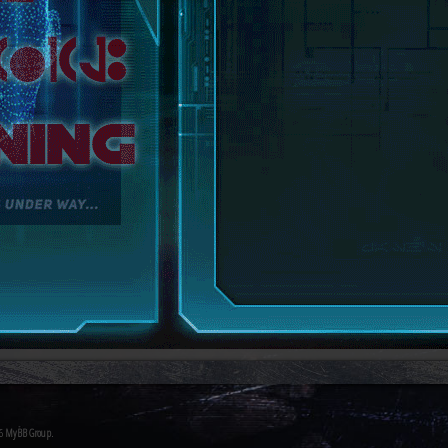
26
MyBB Group
.