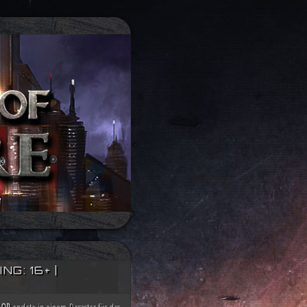
G: 16+ |