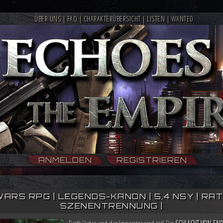
ÜBER UNS
|
FAQ
|
CHARAKTERÜBERSICHT
|
LISTEN
|
WANTED
ANMELDEN
REGISTRIEREN
WARS RPG | LEGENDS-KANON | 5,4 NSY | RATIN
SZENENTRENNUNG |