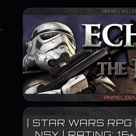
ÜBER UNS
|
FAQ
|
CH
ANMELDE
| STAR WARS RPG 
NSY | RATING: 1